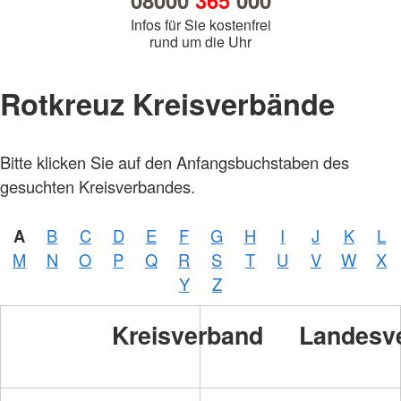
08000
365
000
Infos für Sie kostenfrei
rund um die Uhr
Rotkreuz Kreisverbände
Bitte klicken Sie auf den Anfangsbuchstaben des
gesuchten Kreisverbandes.
A
B
C
D
E
F
G
H
I
J
K
L
M
N
O
P
Q
R
S
T
U
V
W
X
Y
Z
Kreisverband
Landesv