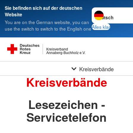
Sie befinden sich auf der deutschen
Sprache wechseln 
Website
You are on the German website, you can
Alles klar
use the switch to switch to the English one
Kreisverband
Annaberg-Buchholz e.V.
Kreisverbände
Kreisverbände
Lesezeichen -
Servicetelefon