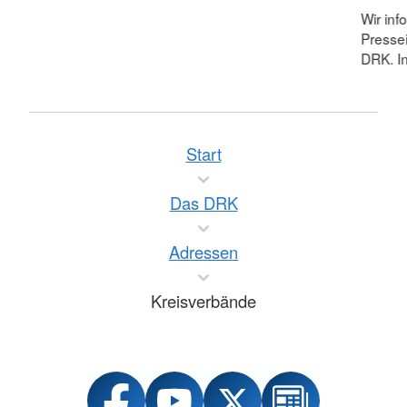
Wir inf
Pressei
DRK. In
Start
Das DRK
Adressen
Kreisverbände