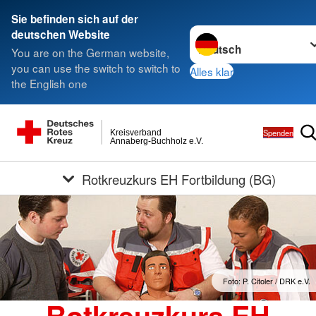
Sie befinden sich auf der
Sprache wechseln zu
deutschen Website
You are on the German website,
you can use the switch to switch to
Alles klar
the English one
Spenden
Kreisverband
Annaberg-Buchholz e.V.
Rotkreuzkurs EH Fortbildung (BG)
Foto: P. Citoler / DRK e.V.
Rotkreuzkurs EH