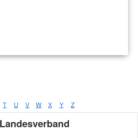
T
U
V
W
X
Y
Z
Landesverband