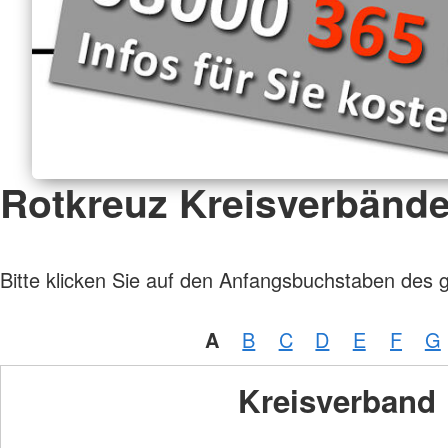
Rotkreuz Kreisverbänd
Bitte klicken Sie auf den Anfangsbuchstaben des 
A
B
C
D
E
F
G
Kreisverband