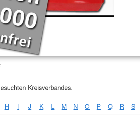
e
gesuchten Kreisverbandes.
H
I
J
K
L
M
N
O
P
Q
R
S