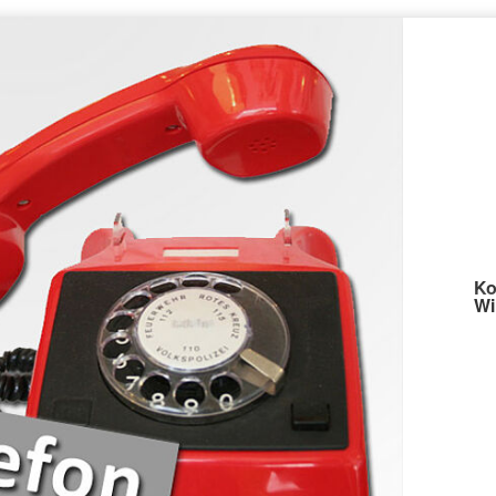
Ko
Wi