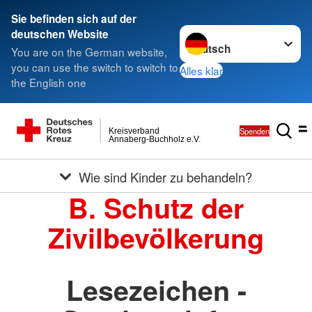
Sie befinden sich auf der
Sprache wechseln zu
deutschen Website
You are on the German website,
you can use the switch to switch to
Alles klar
the English one
Spenden
Kreisverband
Annaberg-Buchholz e.V.
Wie sind Kinder zu behandeln?
B. Schutz der
Zivilbevölkerung
Lesezeichen -