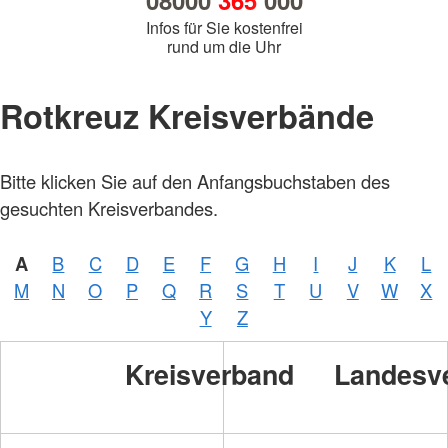
08000
365
000
Infos für Sie kostenfrei
rund um die Uhr
Rotkreuz Kreisverbände
Bitte klicken Sie auf den Anfangsbuchstaben des
gesuchten Kreisverbandes.
A
B
C
D
E
F
G
H
I
J
K
L
M
N
O
P
Q
R
S
T
U
V
W
X
Y
Z
Kreisverband
Landesv