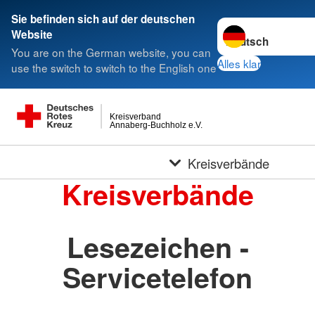
Sie befinden sich auf der deutschen
Sprache wechseln 
Website
You are on the German website, you can
Alles klar
use the switch to switch to the English one
Kreisverband
Annaberg-Buchholz e.V.
Kreisverbände
Kreisverbände
Lesezeichen -
Servicetelefon