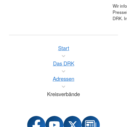
Wir inf
Pressei
DRK. In
Start
Das DRK
Adressen
Kreisverbände