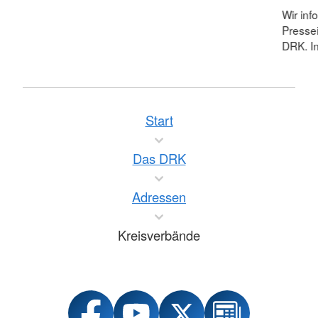
Wir inf
Pressei
DRK. In
Start
Das DRK
Adressen
Kreisverbände