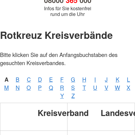
08000
365
000
Infos für Sie kostenfrei
rund um die Uhr
Rotkreuz Kreisverbände
Bitte klicken Sie auf den Anfangsbuchstaben des
gesuchten Kreisverbandes.
A
B
C
D
E
F
G
H
I
J
K
L
M
N
O
P
Q
R
S
T
U
V
W
X
Y
Z
Kreisverband
Landesv