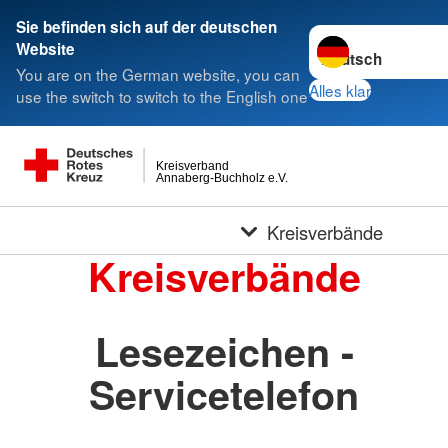
Sie befinden sich auf der deutschen
Sprache wechseln 
Website
You are on the German website, you can
Alles klar
use the switch to switch to the English one
Kreisverband
Annaberg-Buchholz e.V.
Kreisverbände
Kreisverbände
Lesezeichen -
Servicetelefon