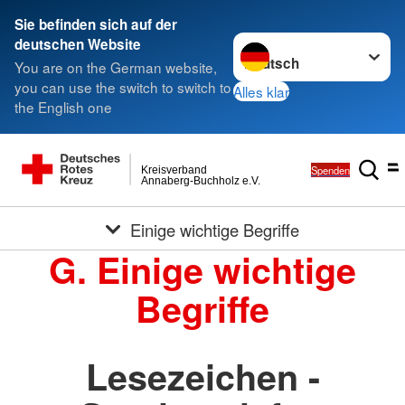
Sie befinden sich auf der
Sprache wechseln zu
deutschen Website
You are on the German website,
you can use the switch to switch to
Alles klar
the English one
Spenden
Kreisverband
Annaberg-Buchholz e.V.
Einige wichtige Begriffe
G. Einige wichtige
Begriffe
Lesezeichen -