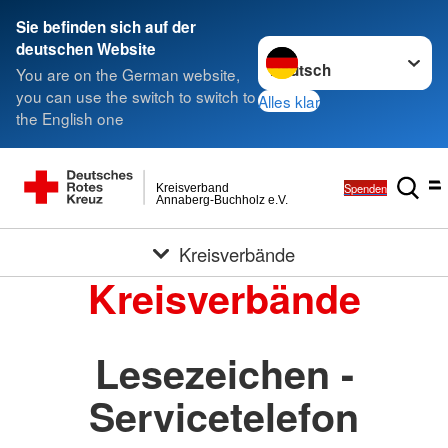
Sie befinden sich auf der
Sprache wechseln zu
deutschen Website
You are on the German website,
you can use the switch to switch to
Alles klar
the English one
Spenden
Kreisverband
Annaberg-Buchholz e.V.
Kreisverbände
Kreisverbände
Lesezeichen -
Servicetelefon