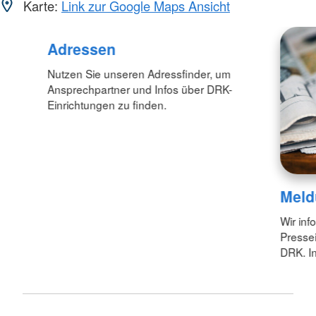
Karte:
Link zur Google Maps Ansicht
Foto: A. Zelck / DRKS
Adressen
Nutzen Sie unseren Adressfinder, um
Ansprechpartner und Infos über DRK-
Einrichtungen zu finden.
Meld
Wir inf
Pressei
DRK. In