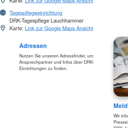
Karte:
Link zur Google Maps Ansicht
Tagespflegeeinrichtung
DRK-Tagespflege Lauchhammer
Karte:
Link zur Google Maps Ansicht
Foto: A. Zelck / DRKS
Adressen
Nutzen Sie unseren Adressfinder, um
Ansprechpartner und Infos über DRK-
Einrichtungen zu finden.
Meld
Wir inf
Pressei
DRK. In