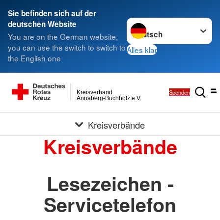
Sie befinden sich auf der
Sprache wechseln zu
deutschen Website
You are on the German website,
you can use the switch to switch to
Alles klar
the English one
Spenden
Kreisverband
Annaberg-Buchholz e.V.
Kreisverbände
Kreisverbände
Lesezeichen -
Servicetelefon