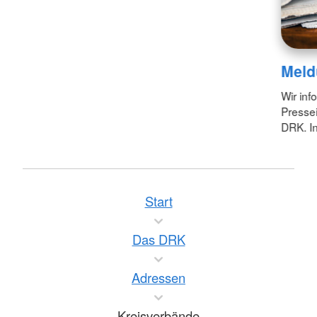
Meld
Wir inf
Pressei
DRK. In
Start
Das DRK
Adressen
Kreisverbände