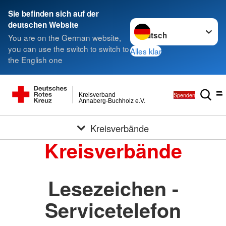
Sie befinden sich auf der
Sprache wechseln zu
deutschen Website
You are on the German website,
you can use the switch to switch to
Alles klar
the English one
Spenden
Kreisverband
Annaberg-Buchholz e.V.
Kreisverbände
Kreisverbände
Lesezeichen -
Servicetelefon