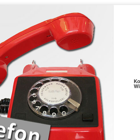
Ko
Wi