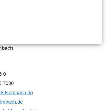
mbach
5 0
5 7000
brk-kulmbach.de
ulmbach.de